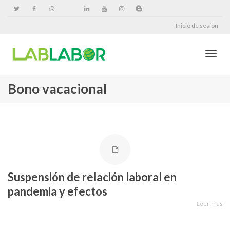
Inicio de sesión
Cambi
Bono vacacional
naveg
Suspensión de relación laboral en
pandemia y efectos
Leer más