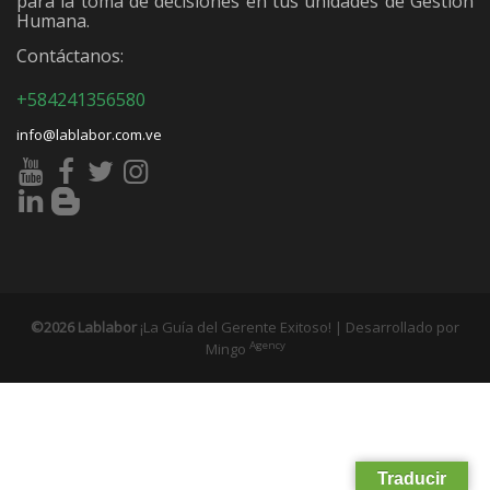
para la toma de decisiones en tus unidades de Gestión
Humana.
Contáctanos:
+584241356580
info@lablabor.com.ve
©2026 Lablabor
¡La Guía del Gerente Exitoso! | Desarrollado por
Agency
Mingo
Traducir