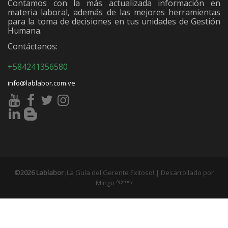
Contamos con la más actualizada información en
materia laboral, además de las mejores herramientas
para la toma de decisiones en tus unidades de Gestión
Humana.
Contáctanos:
+584241356580
info@lablabor.com.ve
©2026 Lablabor
¡La Guía del Gerente Exitoso! | Desarrollado por
Agency
Mingo