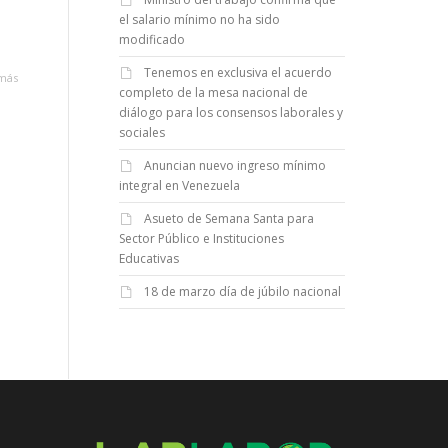
el salario mínimo no ha sido
modificado
Tenemos en exclusiva el acuerdo
más
completo de la mesa nacional de
diálogo para los consensos laborales y
sociales
Anuncian nuevo ingreso mínimo
integral en Venezuela
Asueto de Semana Santa para
Sector Público e Instituciones
Educativas
18 de marzo día de júbilo nacional