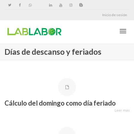
Inicio de sesión
Cambi
Días de descanso y feriados
naveg
Cálculo del domingo como día feriado
Leer más