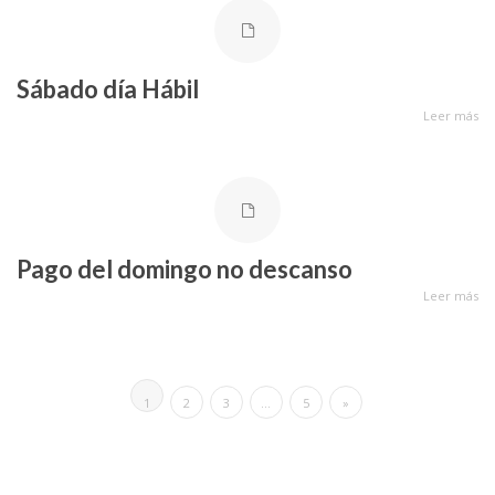
Sábado día Hábil
Leer más
Pago del domingo no descanso
Leer más
1
2
3
…
5
»