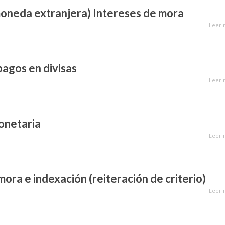
moneda extranjera) Intereses de mora
Leer 
pagos en divisas
Leer 
onetaria
Leer 
mora e indexación (reiteración de criterio)
Leer 