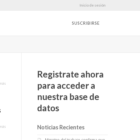
Inicio de sesión
SUSCRIBIRSE
Registrate ahora
para acceder a
más
nuestra base de
datos
s
Noticias Recientes
más
Ministro del trabajo confirma que