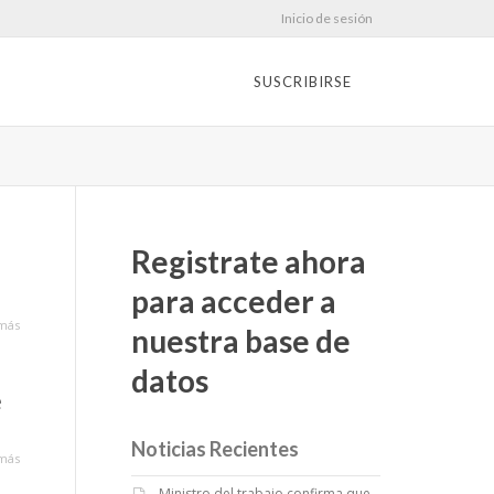
Inicio de sesión
SUSCRIBIRSE
Registrate ahora
para acceder a
más
nuestra base de
datos
e
Noticias Recientes
más
Ministro del trabajo confirma que