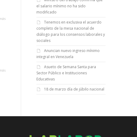
el salario mínimo no ha sido
modificado
más
Tenemos en exclusiva el acuerdo
completo de la mesa nacional de
diálogo para los consensos laborales y
sociales
Anuncian nuevo ingreso mínimo
integral en Venezuela
Asueto de Semana Santa para
más
Sector Público e Instituciones
Educativas
18 de marzo día de júbilo nacional