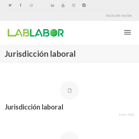
Inicio de sesión
Cambi
Jurisdicción laboral
naveg
Jurisdicción laboral
Leer más