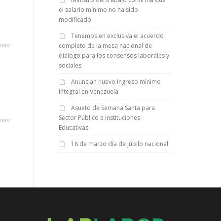
el salario mínimo no ha sido
modificado
Tenemos en exclusiva el acuerdo
completo de la mesa nacional de
más
diálogo para los consensos laborales y
sociales
Anuncian nuevo ingreso mínimo
integral en Venezuela
Asueto de Semana Santa para
Sector Público e Instituciones
más
Educativas
18 de marzo día de júbilo nacional