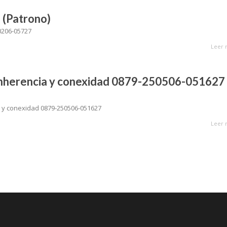
 (Patrono)
0206-05727
Leer 
Inherencia y conexidad 0879-250506-051627
a y conexidad 0879-250506-051627
Leer 