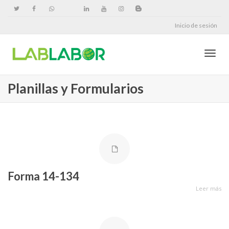
Inicio de sesión
Cambi
Planillas y Formularios
naveg
Forma 14-134
Leer más