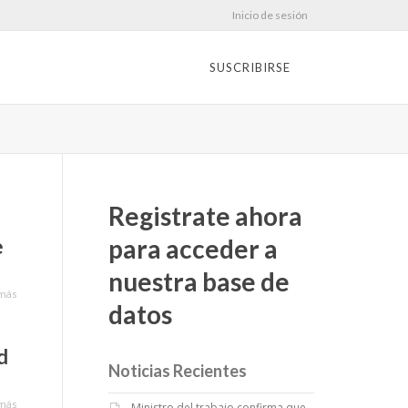
Inicio de sesión
SUSCRIBIRSE
Registrate ahora
para acceder a
e
nuestra base de
más
datos
d
Noticias Recientes
más
Ministro del trabajo confirma que