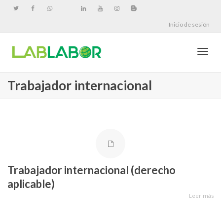
Inicio de sesión
Cambi
Trabajador internacional
naveg
Trabajador internacional (derecho
aplicable)
Leer más