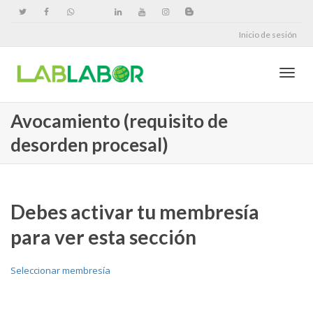
Inicio de sesión
Cambi
Avocamiento (requisito de
desorden procesal)
naveg
Debes activar tu membresía
para ver esta sección
Seleccionar membresía