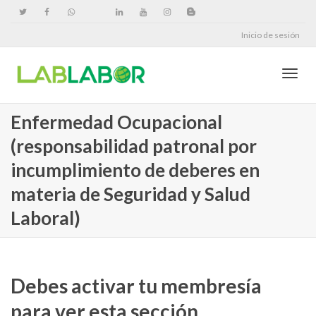
Inicio de sesión
Cambi
Enfermedad Ocupacional
(responsabilidad patronal por
naveg
incumplimiento de deberes en
materia de Seguridad y Salud
Laboral)
Debes activar tu membresía
para ver esta sección