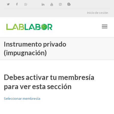
Inicio de sesión
Cambi
Instrumento privado
(impugnación)
naveg
Debes activar tu membresía
para ver esta sección
Seleccionar membresía