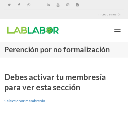
Inicio de sesión
Cambi
Perención por no formalización
naveg
Debes activar tu membresía
para ver esta sección
Seleccionar membresía