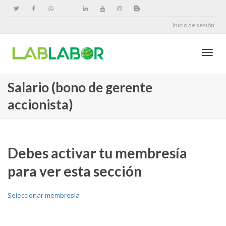
Inicio de sesión
Cambi
Salario (bono de gerente
accionista)
naveg
Debes activar tu membresía
para ver esta sección
Seleccionar membresía