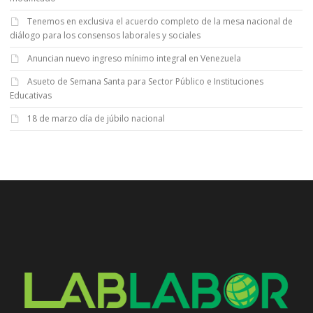
Tenemos en exclusiva el acuerdo completo de la mesa nacional de
diálogo para los consensos laborales y sociales
Anuncian nuevo ingreso mínimo integral en Venezuela
Asueto de Semana Santa para Sector Público e Instituciones
Educativas
18 de marzo día de júbilo nacional