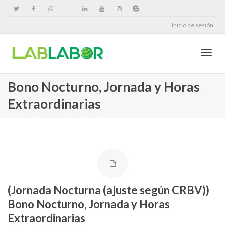
Inicio de sesión
Cambi
Bono Nocturno, Jornada y Horas
Extraordinarias
naveg
(Jornada Nocturna (ajuste según CRBV))
Bono Nocturno, Jornada y Horas
Extraordinarias