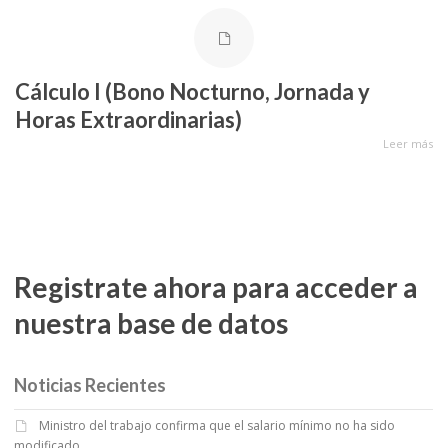
Cálculo I (Bono Nocturno, Jornada y
Horas Extraordinarias)
Leer más
Registrate ahora para acceder a
nuestra base de datos
Noticias Recientes
Ministro del trabajo confirma que el salario mínimo no ha sido
modificado