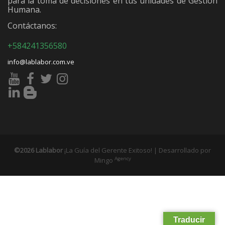
para la toma de decisiones en tus unidades de Gestión
Humana.
Contáctanos:
+584241356580
info@lablabor.com.ve
©2026 Lablabor
¡La Guía del Gerente Exitoso! | Desarrollado por
Agency
Mingo
Traducir