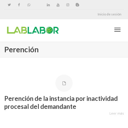
Inicio de sesión
Cambi
Perención
naveg
Perención de la instancia por inactividad
procesal del demandante
Leer más