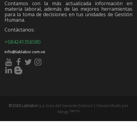
Contamos con la más actualizada información en
materia laboral, además de las mejores herramientas
para la toma de decisiones en tus unidades de Gestión
Humana.
Contáctanos:
+584241356580
info@lablabor.com.ve
©2026 Lablabor
¡La Guía del Gerente Exitoso! | Desarrollado por
Agency
Mingo