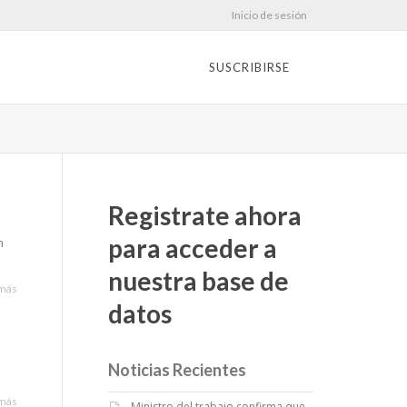
Inicio de sesión
SUSCRIBIRSE
Registrate ahora
para acceder a
n
nuestra base de
más
datos
Noticias Recientes
más
Ministro del trabajo confirma que