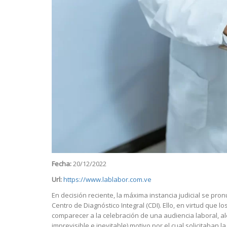
Fecha:
20/12/2022
Url:
https://www.lablabor.com.ve
En decisión reciente, la máxima instancia judicial se pr
Centro de Diagnóstico Integral (CDI). Ello, en virtud q
comparecer a la celebración de una audiencia laboral, 
imprevisible e inevitable) motivo por el cual solicitaban 