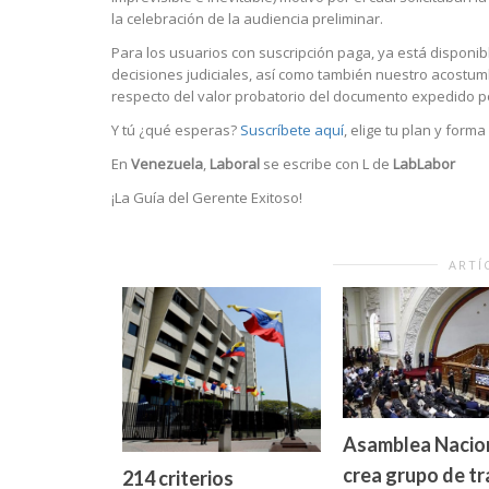
la celebración de la audiencia preliminar.
Para los usuarios con suscripción paga, ya está disponib
decisiones judiciales, así como también nuestro acostumb
respecto del valor probatorio del documento expedido po
Y tú ¿qué esperas?
Suscríbete aquí
, elige tu plan y form
En
Venezuela
,
Laboral
se escribe con L de
LabLabor
¡La Guía del Gerente Exitoso!
ARTÍ
Asamblea Nacio
crea grupo de tr
214 criterios