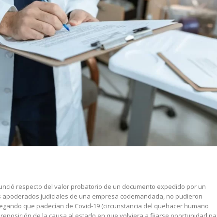
onunció respecto del valor probatorio de un documento expedido por un
ue los apoderados judiciales de una empresa codemandada, no pudieron
alegando que padecían de Covid-19 (circunstancia del quehacer humano
la reposición de la causa al estado en que volviera a fijarse oportunidad p