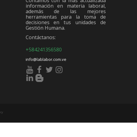
Contamos con la más actualizada
información en materia laboral,
además de las mejores
herramientas para la toma de
decisiones en tus unidades de
Gestión Humana.
Contáctanos:
+584241356580
info@lablabor.com.ve
cy