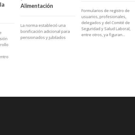
la
Alimentación
Formularios de registro de
usuarios, profesionales,
delegados y del Comité de
La norma estableció una
Seguridad y Salud Laboral,
bonificación adicional para
e
entre otros, ya figuran...
pensionados y jubilados
sión
rollo
entro