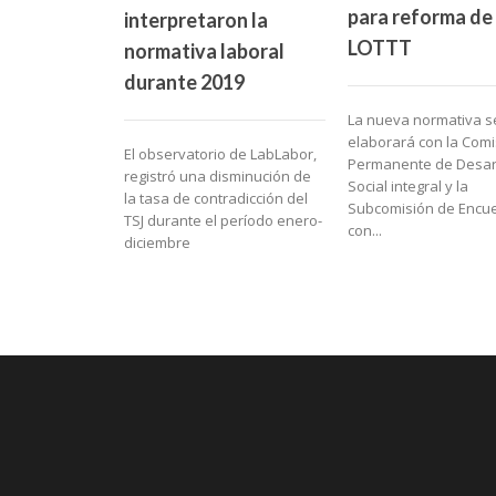
para reforma de 
interpretaron la
LOTTT
normativa laboral
durante 2019
La nueva normativa s
elaborará con la Comi
El observatorio de LabLabor,
Permanente de Desar
registró una disminución de
Social integral y la
la tasa de contradicción del
Subcomisión de Encu
TSJ durante el período enero-
con...
diciembre