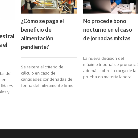
¿Cómo se paga el
No procede bono
beneficio de
nocturno en el caso
estral
alimentación
de jornadas mixtas
 el
pendiente?
La nueva decisión del
máximo tribunal se pronunci
Se reitera el criterio de
además sobre la carga de la
cálculo en caso de
tal del
prueba en materia laboral
cantidades condenadas de
e en
forma definitivamente firme.
edida es
les y