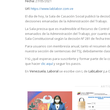
Fecha:
27/05/2021
Url:
https://www.lablabor.com.ve
El día de hoy, la Sala de Casación Social publicó la decisi
decisiones emanadas de la Administración del Trabajo.
La Sala precisa que es inadmisible el Recurso de Control
emanados de la Administración del Trabajo, por cuanto el 
Sala Constitucional según la decisión Nº 281 de fecha trein
Para usuarios con membresía anual, tanto el resumen de
nuestra sección de sentencias del TSJ, debidamente clasi
Y tú ¿qué esperas para suscribirte y formar parte de la 
que hacer
clic aquí
y seguir los pasos.
En
Venezuela
,
Laboral
se escribe con L de
LabLabor
¡La G
ARTÍ