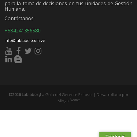
para la toma de decisiones en tus unidades de Gestión
Humana.
Contáctanos:
+584241356580
info@lablabor.com.ve
©2026 Lablabor
¡La Guía del Gerente Exitoso! | Desarrollado por
Agency
Mingo
Traducir