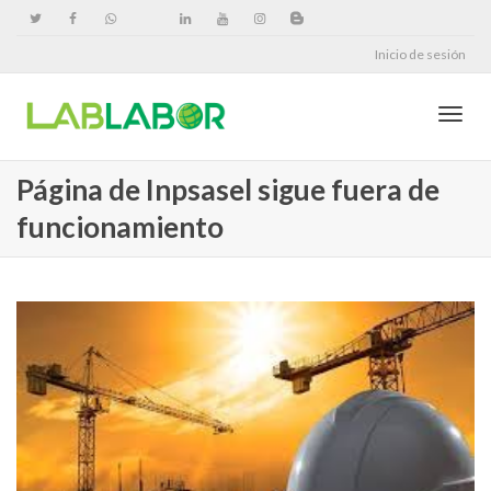
Inicio de sesión
Cambi
Página de Inpsasel sigue fuera de
funcionamiento
naveg