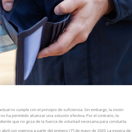
ctual no cumple con el principio de suficiencia. Sin embargo, la visión
no ha permitido alcanzar una solución efectiva. Por el contrario, la
diente que no goza de la fuerza de voluntad necesaria para concluirla.
e abril con vigencia a partir del primero (1º) de mayo de 2020. La espera de 