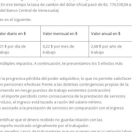
En ese tiempo la tasa de cambio del dólar oficial pasó de Bs. 176.538,04 a
s del Banco Central de Venezuela).
as es el siguiente:
lor diario en $
Valor mensual en $
Valor anual en $
01 $ por día de
0,22 $ por mes de
2,68 $ por año de
rabajo
trabajo
trabajo
múltiples impactos. A continuación, te presentamos los 5 efectos más
 la progresiva pérdida del poder adquisitivo, lo que no permite satisfacer
n pensiones efectivas frente a las distintas contingencias propias de la
poniendo en riesgo puestos de trabajo existentes (contracción)
 el importe percibido como consecuencia de la prestación de servicios
incluso, el ingreso está tazado a razón del salario mínimo.
to asociado a la prestación de servicios en comparación con el ingreso
tificar que el dinero recibido no guarda relación con las
empeño mostrado originalmente por el trabajador.
n aquellos casos de trabajadores que no quieren cesar su relación labor