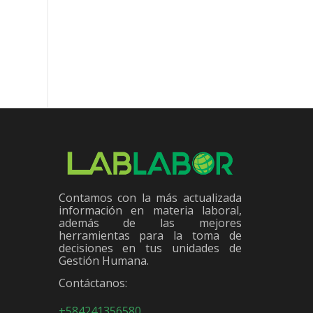
El titular del Despacho laboral
Bol
El documento firmado al cual
afirmó que el salario debe
me
tuvo acceso LabLabor no
anclarse a la producción y
precisa montos, ni
sólo la recuperación...
distribución de pagos con o
sin naturaleza...
Contamos con la más actualizada
información en materia laboral,
además de las mejores
herramientas para la toma de
decisiones en tus unidades de
Gestión Humana.
Contáctanos:
+584241356580