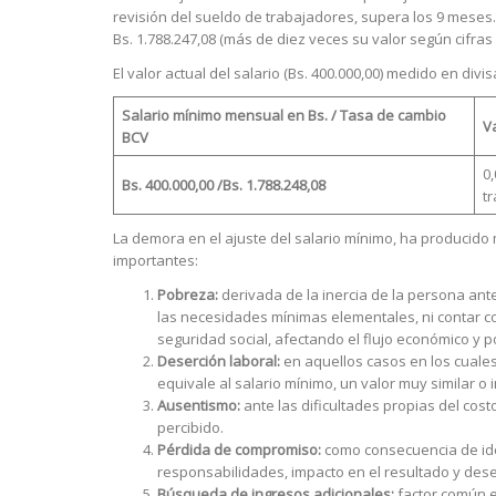
revisión del sueldo de trabajadores, supera los 9 meses. 
Bs. 1.788.247,08 (más de diez veces su valor según cifra
El valor actual del salario (Bs. 400.000,00) medido en divis
Salario mínimo mensual en Bs. / Tasa de cambio
Va
BCV
0,
Bs. 400.000,00 /
Bs. 1.788.248,08
t
La demora en el ajuste del salario mínimo, ha producido 
importantes:
Pobreza:
derivada de la inercia de la persona ante
las necesidades mínimas elementales, ni contar co
seguridad social, afectando el flujo económico y 
Deserción laboral:
en aquellos casos en los cuales
equivale al salario mínimo, un valor muy similar o 
Ausentismo:
ante las dificultades propias del cos
percibido.
Pérdida de compromiso:
como consecuencia de iden
responsabilidades, impacto en el resultado y des
Búsqueda de ingresos adicionales:
factor común e