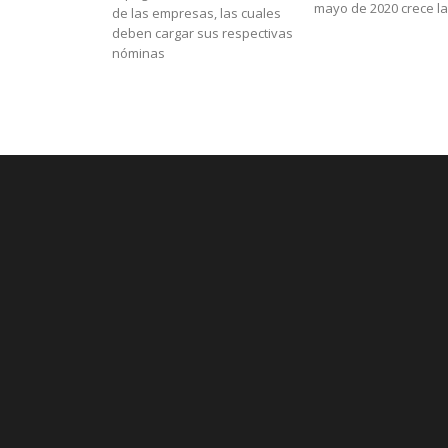
mayo de 2020 crece la.
de las empresas, las cuales
deben cargar sus respectivas
nóminas