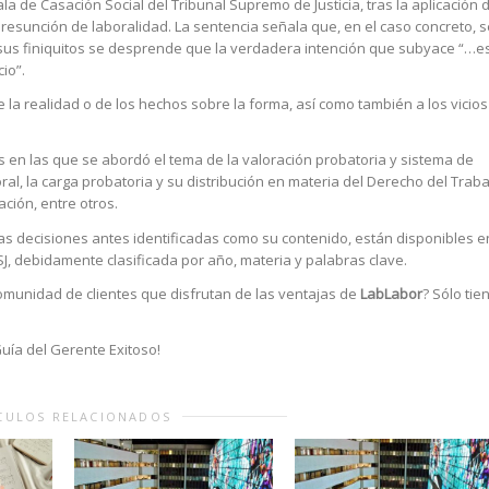
la de Casación Social del Tribunal Supremo de Justicia, tras la aplicación 
presunción de laboralidad. La sentencia señala que, en el caso concreto, s
 sus finiquitos se desprende que la verdadera intención que subyace “…e
io”.
e la realidad o de los hechos sobre la forma, así como también a los vicios
s en las que se abordó el tema de la valoración probatoria y sistema de
ral, la carga probatoria y su distribución en materia del Derecho del Traba
ación, entre otros.
s decisiones antes identificadas como su contenido, están disponibles e
J, debidamente clasificada por año, materia y palabras clave.
comunidad de clientes que disfrutan de las ventajas de
LabLabor
? Sólo tie
uía del Gerente Exitoso!
CULOS RELACIONADOS