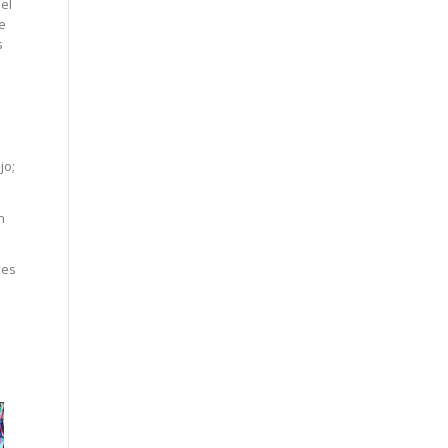
del
e
s
jo;
n
nes