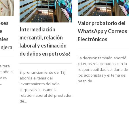
eses
Valor probatorio del
Intermediación
e
WhatsApp y Correos
mercantil, relación
ales
Electrónicos
laboral y estimación
njera
de daños en petros￼
La decisión también abordó
criterios relacionados con la
eitera
responsabilidad solidaria de
de año al
El pronunciamiento del TSJ
los accionistas y el tema del
e es
aborda el tema del
pago de...
..
levantamiento del velo
corporativo, asume la
relación laboral del prestador
de...