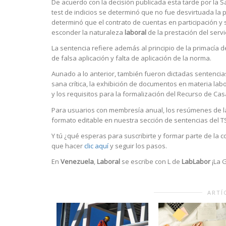
De acuerdo con la decisión publicada esta tarde por la Sa
test de indicios se determinó que no fue desvirtuada la 
determinó que el contrato de cuentas en participación y
esconder la naturaleza
laboral
de la prestación del servic
La sentencia refiere además al principio de la primacía d
de falsa aplicación y falta de aplicación de la norma.
Aunado a lo anterior, también fueron dictadas sentencia
sana crítica, la exhibición de documentos en materia labo
y los requisitos para la formalización del Recurso de Cas
Para usuarios con membresía anual, los resúmenes de la
formato editable en nuestra sección de sentencias del TS
Y tú ¿qué esperas para suscribirte y formar parte de la 
que hacer
clic aquí
y seguir los pasos.
En
Venezuela
,
Laboral
se escribe con L de
LabLabor
¡La G
ARTÍ