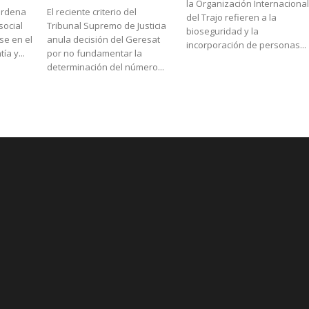
la Organización Internacional
 ordena
El reciente criterio del
del Trajo refieren a la
social
Tribunal Supremo de Justicia
bioseguridad y la
se en el
anula decisión del Geresat
incorporación de personas...
ía y...
por no fundamentar la
determinación del número...