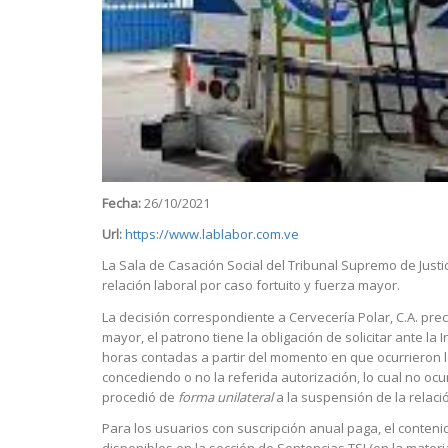
Fecha:
26/10/2021
Url:
https://www.lablabor.com.ve
La Sala de Casación Social del Tribunal Supremo de Justic
relación laboral por caso fortuito y fuerza mayor.
La decisión correspondiente a Cervecería Polar, C.A. pre
mayor, el patrono tiene la obligación de solicitar ante la
horas contadas a partir del momento en que ocurrieron
concediendo o no la referida autorización, lo cual no o
procedió de
forma unilateral
a la suspensión de la relaci
Para los usuarios con suscripción anual paga, el conteni
disponibles en la sección de Sentencias TSJ (en la materi