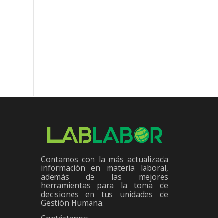
Programa de
De acuerdo al contenido del
Bioseguridad (Covid-
El 
proyecto, los trabajadores
19)
Cas
tendrán preferencia en la
ine
cobranza de sus acreencias
tra
laborales en caso...
El documento reitera la
competencia de la Comisión
para la acreditación y
certificación del Programa de
Bioseguridad
Contamos con la más actualizada
información en materia laboral,
además de las mejores
herramientas para la toma de
decisiones en tus unidades de
Gestión Humana.