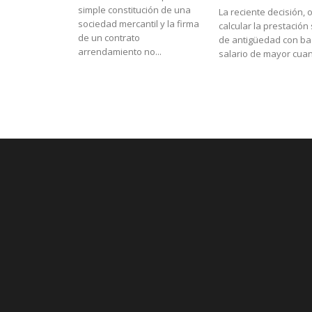
simple constitución de una
La reciente decisión,
sociedad mercantil y la firma
calcular la prestación 
de un contrato
de antigüedad con ba
arrendamiento no...
salario de mayor cuant