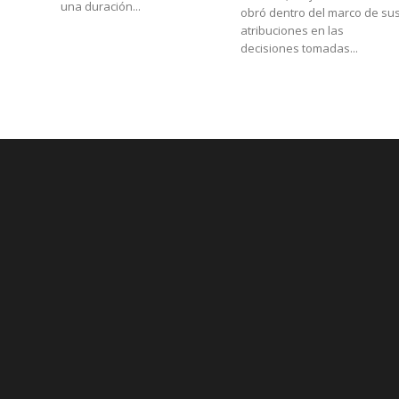
una duración...
obró dentro del marco de su
atribuciones en las
decisiones tomadas...