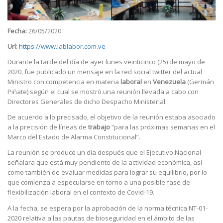
Fecha:
26/05/2020
Url:
https://www.lablabor.com.ve
Durante la tarde del día de ayer lunes veinticinco (25) de mayo de
2020, fue publicado un mensaje en la red social twitter del actual
Ministro con competencia en materia
laboral
en
Venezuela
(Germán
Piñate) según el cual se mostró una reunión llevada a cabo con
Directores Generales de dicho Despacho Ministerial.
De acuerdo a lo precisado, el objetivo de la reunión estaba asociado
a la precisión de líneas de
trabajo
“para las próximas semanas en el
Marco del Estado de Alarma Constitucional”.
La reunión se produce un día después que el Ejecutivo Nacional
señalara que está muy pendiente de la actividad económica, así
como también de evaluar medidas para lograr su equilibrio, por lo
que comienza a especularse en torno a una posible fase de
flexibilización laboral en el contexto de Covid-19.
A la fecha, se espera por la aprobación de la norma técnica NT-01-
2020 relativa a las pautas de bioseguridad en el ámbito de las