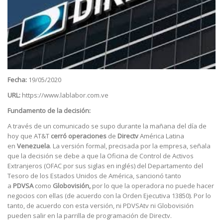
Fecha:
19/05/2020
URL:
https://www.lablabor.com.ve
Fundamento de la decisión:
A través de un comunicado se supo durante la mañana del día de
hoy que AT&T
cerró operaciones
de
Directv
América Latina
en
Venezuela
. La versión formal, precisada por la empresa, señala
que la decisión se debe a que la Oficina de Control de Activos
Extranjeros (OFAC por sus siglas en inglés) del Departamento del
Tesoro de los Estados Unidos de América, sancionó tanto
a
PDVSA
como
Globovisión,
por lo que la operadora no puede hacer
negocios con ellas (de acuerdo con la Orden Ejecutiva 13850). Por lo
tanto, de acuerdo con esta versión, ni PDVSAtv ni Globovisión
pueden salir en la parrilla de programación de Directv.