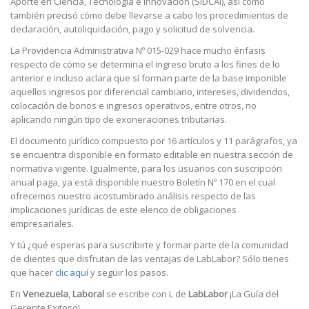
Aporte en Ciencia, Tecnología e Innovación (SIDCAI), así como
también precisó cómo debe llevarse a cabo los procedimientos de
declaración, autoliquidación, pago y solicitud de solvencia.
La Providencia Administrativa Nº 015-029 hace mucho énfasis
respecto de cómo se determina el ingreso bruto a los fines de lo
anterior e incluso aclara que sí forman parte de la base imponible
aquellos ingresos por diferencial cambiario, intereses, dividendos,
colocación de bonos e ingresos operativos, entre otros, no
aplicando ningún tipo de exoneraciones tributarias.
El documento jurídico compuesto por 16 artículos y 11 parágrafos, ya
se encuentra disponible en formato editable en nuestra sección de
normativa vigente. Igualmente, para los usuarios con suscripción
anual paga, ya está disponible nuestro Boletín Nº 170 en el cual
ofrecemos nuestro acostumbrado análisis respecto de las
implicaciones jurídicas de este elenco de obligaciones
empresariales.
Y tú ¿qué esperas para suscribirte y formar parte de la comunidad
de clientes que disfrutan de las ventajas de LabLabor? Sólo tienes
que hacer
clic aquí
y seguir los pasos.
En
Venezuela
,
Laboral
se escribe con L de
LabLabor
¡La Guía del
Gerente Exitoso!