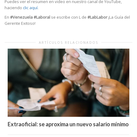
Puedes ver el resumen en video en nuestro canal de YouTube,
haciendo
clic aquí.
En
#Venezuela
#Laboral
se escribe con L de
#LabLabor
¡La Guía del
Gerente Exitoso!
ARTÍCULOS RELACIONADOS
Extraoficial: se aproxima un nuevo salario mínimo