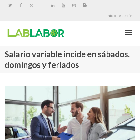
Inicio de sesión
Cambi
Salario variable incide en sábados,
domingos y feriados
naveg