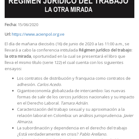
Fecha:
15/06/2020
Url:
https://www.acienpol.org.ve
El día de mañana dieciséis (16) de junio de 2020 a las 11:00 a.m., se
llevará a cabo la conferencia intitulada
Régimen jurídico del trabajo:
la otra mirada
, oportunidad en la cual se presentará el libro que
lleva el mismo título (serie 122) el cual cuenta con los siguientes
ensayos:
Los contratos de distribución y franquicia como contratos de
adhesión.
Carlos Acedo
.
Gigantoeconomía globalizada de intercambio: las nuevas
formas de salir de los cercos jurídicos nacionales y su impacto
en el Derecho Laboral.
Tamara Adrián
.
Caracterización del trabajo sexual y su aproximación a la
relación laboral en Colombia: un análisis jurisprudencia.
Javier
Almarza.
La subordinación y dependencia en el derecho del trabajo
¿Está verdaderamente en crisis?
Pablo Arellano.