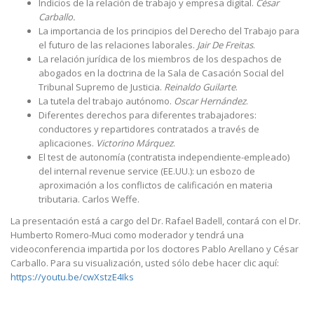
Indicios de la relación de trabajo y empresa digital.
César
Carballo.
La importancia de los principios del Derecho del Trabajo para
el futuro de las relaciones laborales.
Jair De Freitas
.
La relación jurídica de los miembros de los despachos de
abogados en la doctrina de la Sala de Casación Social del
Tribunal Supremo de Justicia.
Reinaldo Guilarte
.
La tutela del trabajo autónomo.
Oscar Hernández
.
Diferentes derechos para diferentes trabajadores:
conductores y repartidores contratados a través de
aplicaciones.
Victorino Márquez
.
El test de autonomía (contratista independiente-empleado)
del internal revenue service (EE.UU.): un esbozo de
aproximación a los conflictos de calificación en materia
tributaria. Carlos Weffe.
La presentación está a cargo del Dr. Rafael Badell, contará con el Dr.
Humberto Romero-Muci como moderador y tendrá una
videoconferencia impartida por los doctores Pablo Arellano y César
Carballo. Para su visualización, usted sólo debe hacer clic aquí:
https://youtu.be/cwXstzE4Iks