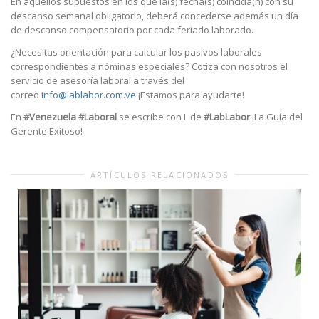
En aquellos supuestos en los que la(s) fecha(s) coincida(n) con su
descanso semanal obligatorio, deberá concederse además un día
de descanso compensatorio por cada feriado laborado.
¿Necesitas orientación para calcular los pasivos laborales
correspondientes a nóminas especiales? Cotiza con nosotros el
servicio de asesoría laboral a través del
correo
info@lablabor.com.ve
¡Estamos para ayudarte!
En
#Venezuela #Laboral
se escribe con L de
#LabLabor
¡La Guía del
Gerente Exitoso!
ARTÍCULOS RELACIONADOS